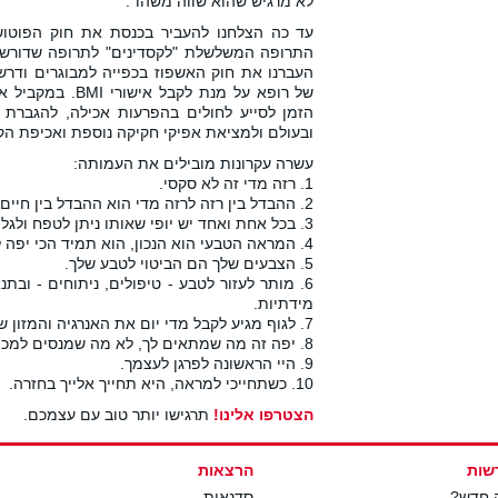
לא מרגיש שהוא שווה משהו".
עד כה הצלחנו להעביר בכנסת את חוק הפוטוש
התרופה המשלשלת "לקסדינים" לתרופה שדורש
העברנו את חוק האשפוז בכפייה למבוגרים ודרשנ
של רופא על מנת לקבל איש
הזמן לסייע לחולים בהפרעות אכילה, להגברת 
ובעולם ולמציאת אפיקי חקיקה נוספת ואכיפת הק
עשרה עקרונות מובילים את העמותה:
1. רזה מדי זה לא סקסי.
2. ההבדל בין רזה לרזה מדי הוא ההבדל בין חיים למוות.
3. בכל אחת ואחד יש יופי שאותו ניתן לטפח ולגלות.
4. המראה הטבעי הוא הנכון, הוא תמיד הכי יפה לך.
5. הצבעים שלך הם הביטוי לטבע שלך.
6. מותר לעזור לטבע - טיפולים, ניתוחים - ובת
מידתיות.
7. לגוף מגיע לקבל מדי יום את האנרגיה והמזון שהוא צרך.
8. יפה זה מה שמתאים לך, לא מה שמנסים למכור לך.
9. היי הראשונה לפרגן לעצמך.
10. כשתחייכי למראה, היא תחייך אלייך בחזרה.
הצטרפו אלינו!
תרגישו יותר טוב עם עצמכם.
שות
הרצאות
 חדש?
סדנאות