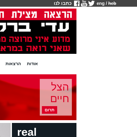
heb
/
eng
כתבו לנו
אודות
הרצאות
הצל
חיים
תרום
real