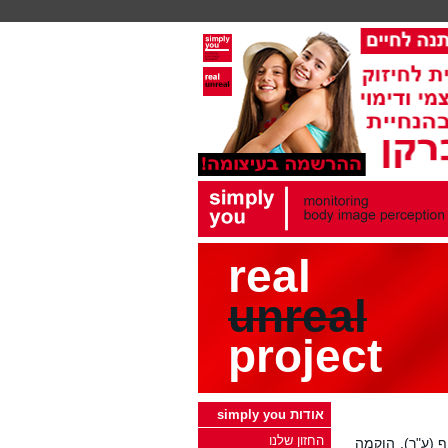
real
unreal
project
אודות simply you
החזון שלנו
ף (ע"ר), הוקמה