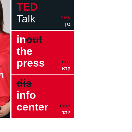
TED
Talk
עצור
נגן
in
out
the
press
כתוב
קרא
dis
info
center
פחות
יותר