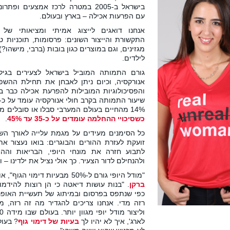
בישראל ב-2005 במטרה לרכז אמצעים ופ
עם הפרעות אכילה – בארץ ובעולם.
אנחנו דואגים לייצוג אמיתי ומציאותי של
התקשורת והייצור השונים: פרסומות, תוכניות טל
מגזינים, וגם במוצרים כגון בובות (ברבי, מישהו?)
לילדים.
אנורקסיה, וכיום ניתן לאבחן את תחילת ההשפ
והפסיכולוגיות המובילות להפרעת אכילה כבר בג
14% מהחיים בעולם המערבי סבלו או סובלים מהפרעות אכילה,
כשסיכויי ההחלמה עומדים על כ-35 עד 45%
.
כל הסימנים מעידים על מגמת עלייה לאורך השני
זועקת לעזרת ההורים והבוגרים: בואו נעצור את
לתבוע חזרה את מונחי היופי, הבריאות וההצ
ולהנחילם לדור הצעיר. כך אולי נציל את ילדינו – 
"מודל היופי גורם ל-50% מבעיות דימוי הגוף", אומר המייסד
ברקן
. "בנות עושות דיאטה כי הן רוצות להידמות
כפי שנתפס בפרסום ובמיתוג של תעשיית האופנ
רזה מדי. אנחנו צריכים להגדיר מה זה רזה, מ
לארג', איך לא יהיו לך
בעיות של דימוי גוף
? בעו