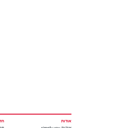
אודות
חד
אודות simply you
מה