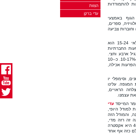
תרונות להתמודדות
הצוות
עדי ברקן
 הגוף באמצעי
וויזיה, ספרים,
 וחוברות צביעה
גורם התמותה המוביל בישראל לצעירים בגילאי 15-24 הוא
עות החברתיות
יל ארבע וחצי.
שיעור התמותה בקרב חולי אנורקסיה עומד על כ-10-17%. כ-10-
ם, וסימפלי יו
 המגפה. עלינו
לחה הראויים,
ואת עצמנו.
עדי
 למודל היופי,
ה, והמודל הזה
ה זה רזה מדי,
וליצור מודל יופי מגוון יותר. בעולם שבו מידה 40 היא אקסטרה
לם כזה אף אחד